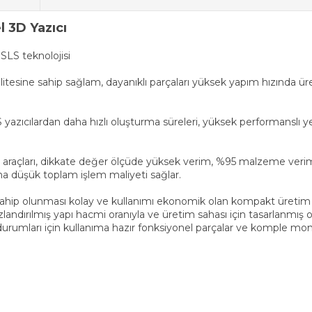
 3D Yazıcı
 SLS teknolojisi
alitesine sahip sağlam, dayanıklı parçaları yüksek yapım hızında 
yazıcılardan daha hızlı oluşturma süreleri, yüksek performanslı
arı, dikkate değer ölçüde yüksek verim, %95 malzeme verimliliği v
aha düşük toplam işlem maliyeti sağlar.
ahip olunması kolay ve kullanımı ekonomik olan kompakt üretim sın
landırılmış yapı hacmi oranıyla ve üretim sahası için tasarlanmış ola
urumları için kullanıma hazır fonksiyonel parçalar ve komple monta