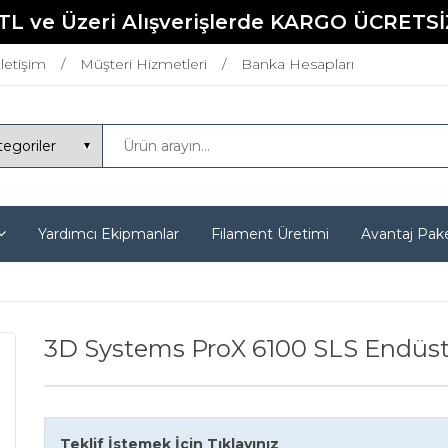
TL ve Üzeri Alışverişlerde KARGO ÜCRETSİ
İletişim
Müşteri Hizmetleri
Banka Hesapları
Yardımcı Ekipmanlar
Filament Üretimi
Avantaj Pake
3D Systems ProX 6100 SLS Endüstr
Teklif İstemek İçin Tıklayınız