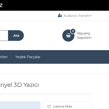
Z
Kullanıcı Paneli
0
Alışveriş
Sepetim
tleri
Yedek Parçalar
iyel 3D Yazıcı
Listene Ekle