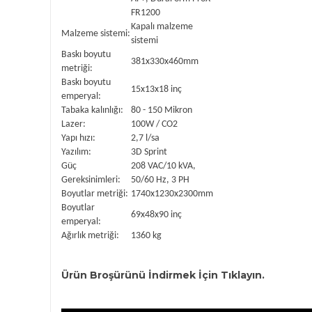
FR1200
Kapalı malzeme
Malzeme sistemi:
sistemi
Baskı boyutu
381x330x460mm
metriği:
Baskı boyutu
15x13x18 inç
emperyal:
Tabaka kalınlığı:
80 - 150 Mikron
Lazer:
100W / CO2
Yapı hızı:
2,7 l/sa
Yazılım:
3D Sprint
Güç
208 VAC/10 kVA,
Gereksinimleri:
50/60 Hz, 3 PH
Boyutlar metriği:
1740x1230x2300mm
Boyutlar
69x48x90 inç
emperyal:
Ağırlık metriği:
1360 kg
Ürün Broşürünü İndirmek İçin Tıklayın.