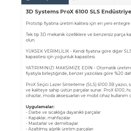
3D Systems ProX 6100 SLS Endüstriyel
Prototip fiyatına üretim kalitesi için en yeni entegre
Tek tip 3D mekanik özelliklere ve benzersiz parça k
olun.
YÜKSEK VERİMLİLİK - Kendi fiyatına göre diğer SLS 
kapasitesi için yoğunluk kapasitesi.
YATIRIMINIZI MAKSİMİZE EDİN - Otomatik üretim araçl
fiyatıyla birleştiğinde, benzer yazıcılara göre %20 d
ProX Seçici Lazer Sinterleme (SLS) 6100 3B yazıcı, s
ve kaliteye sahip üstün parçalar sunar. ProX 6100, hız
cihazlar, moda aksesuarları ve mobil cihaz kullanım d
Uygulamalar:
- Darbe ve sıcaklığa dayanıklı parçalar
- Kapaklar, mahfazalar
- Mastarlar ve demirbaşlar
- Azaltılmış ağırlık üretim parçaları