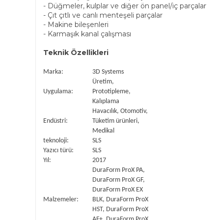
- Düğmeler, kulplar ve diğer ön panel/iç parçalar
- Çıt çıtlı ve canlı menteşeli parçalar
- Makine bileşenleri
- Karmaşık kanal çalışması
Teknik Özellikleri
Marka:
3D Systems
Üretim,
Uygulama:
Prototipleme,
Kalıplama
Havacılık, Otomotiv,
Endüstri:
Tüketim ürünleri,
Medikal
teknoloji:
SLS
Yazıcı türü:
SLS
Yıl:
2017
DuraForm ProX PA,
DuraForm ProX GF,
DuraForm ProX EX
Malzemeler:
BLK, DuraForm ProX
HST, DuraForm ProX
AF+, DuraForm ProX