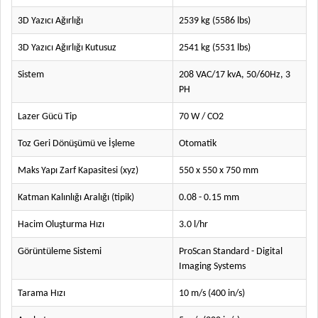
3D Yazıcı Ağırlığı
2539 kg (5586 lbs)
3D Yazıcı Ağırlığı Kutusuz
2541 kg (5531 lbs)
Sistem
208 VAC/17 kvA, 50/60Hz, 3
PH
Lazer Gücü Tip
70 W / CO2
Toz Geri Dönüşümü ve İşleme
Otomatik
Maks Yapı Zarf Kapasitesi (xyz)
550 x 550 x 750 mm
Katman Kalınlığı Aralığı (tipik)
0.08 - 0.15 mm
Hacim Oluşturma Hızı
3.0 l/hr
Görüntüleme Sistemi
ProScan Standard - Digital
Imaging Systems
Tarama Hızı
10 m/s (400 in/s)