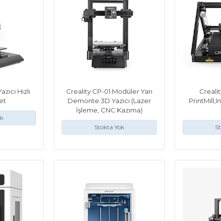
azıcı Hızlı
Creality CP-01 Modüler Yarı
Crealit
et
Demonte 3D Yazıcı (Lazer
PrintMill,I
İşleme, CNC Kazıma)
ok
Stokta Yok
St