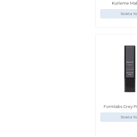
Kürleme Mak
Stokta Y
Formlabs Grey P
Stokta Y