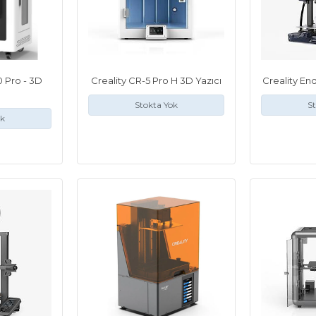
 Pro - 3D
Creality CR-5 Pro H 3D Yazıcı
Creality End
Stokta Yok
St
ok