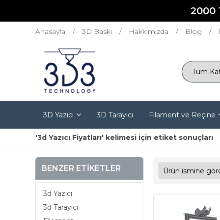
2000 
Anasayfa
3D Baskı
Hakkımızda
Blog
3D Yazıcı
3D Tarayıcı
Filament ve Reçine
'3d Yazıcı Fiyatları' kelimesi için etiket sonuçları
BENZER ETIKETLER
3d Yazıcı
3d Tarayıcı