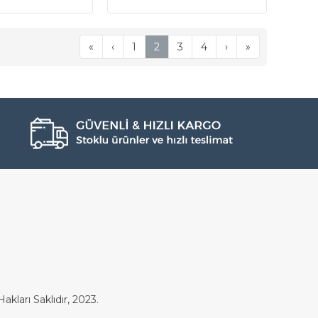
«
‹
1
2
3
4
›
»
akları Saklıdır, 2023.