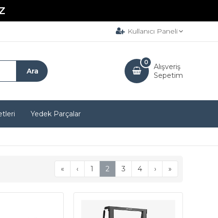
Z
Kullanıcı Paneli
0
Alışveriş
Sepetim
tleri
Yedek Parçalar
«
‹
1
2
3
4
›
»