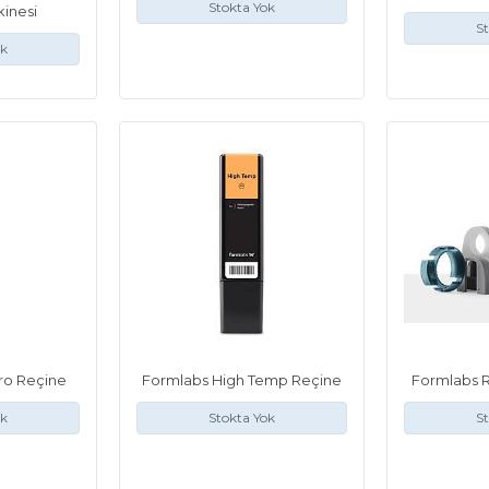
Stokta Yok
inesi
St
ok
ro Reçine
Formlabs High Temp Reçine
Formlabs R
ok
Stokta Yok
St