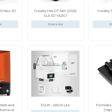
 V2 Neo 3D
Creality HALOT-SKY (2022)
Creality
SLA 3D YAZICI
ok
Stokta Yok
St
 Wash and
ESUN - eBOX Lite
Formlabs 
ıkama ve
(Yapı