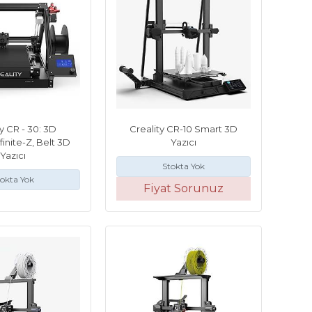
y CR - 30: 3D
Creality CR-10 Smart 3D
nfinite-Z, Belt 3D
Yazıcı
Yazıcı
Stokta Yok
okta Yok
Fiyat Sorunuz