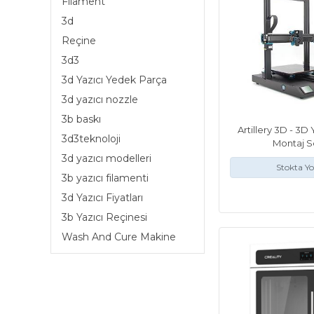
Filament
3d
Reçine
3d3
3d Yazıcı Yedek Parça
3d yazıcı nozzle
3b baskı
Artillery 3D - 3D Y
3d3teknoloji
Montaj S
3d yazıcı modelleri
Stokta Y
3b yazıcı filamenti
3d Yazıcı Fiyatları
3b Yazıcı Reçinesi
Wash And Cure Makine