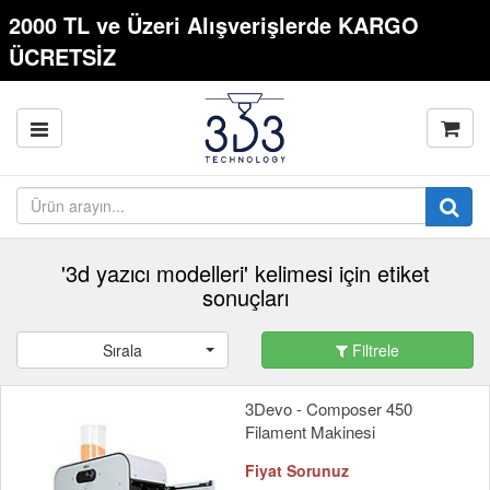
2000 TL ve Üzeri Alışverişlerde KARGO
ÜCRETSİZ
'3d yazıcı modelleri' kelimesi için etiket
sonuçları
Sırala
Filtrele
3Devo - Composer 450
Filament Makinesi
Fiyat Sorunuz