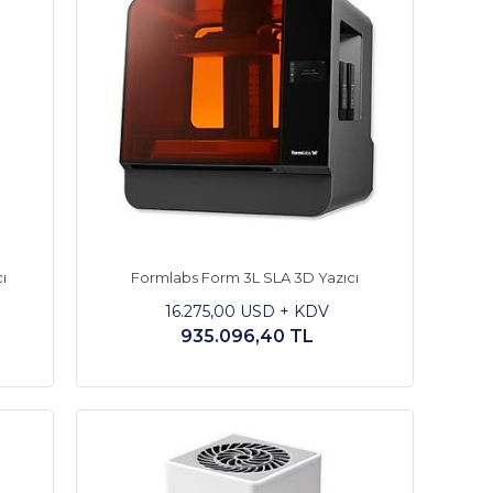
ı
Formlabs Form 3L SLA 3D Yazıcı
16.275,00 USD + KDV
935.096,40 TL