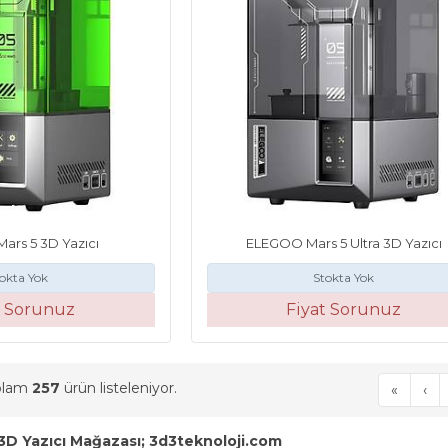
rs 5 3D Yazıcı
ELEGOO Mars 5 Ultra 3D Yazıcı
okta Yok
Stokta Yok
t Sorunuz
Fiyat Sorunuz
oplam
257
ürün listeleniyor.
«
‹
 3D Yazıcı Mağazası; 3d3teknoloji.com