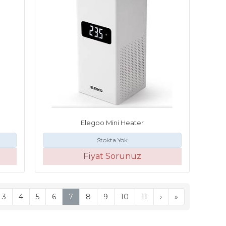
Elegoo Mini Heater
Stokta Yok
Fiyat Sorunuz
3
4
5
6
7
8
9
10
11
›
»