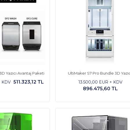
D Yazıcı Avantaj Paketi
UltiMaker S7 Pro Bundle 3D Yazıc
511.323,12 TL
+ KDV
13.500,00 EUR + KDV
896.475,60 TL