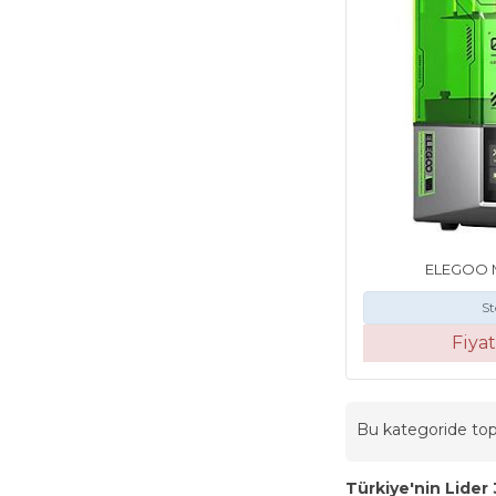
ELEGOO Ma
St
Fiya
Bu kategoride t
Türkiye'nin Lider