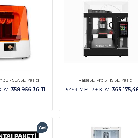
 3B - SLA 3D Yazıcı
Raise3D Pro 3 HS 3D Yazıcı
358.956,36 TL
365.175,4
 KDV
5.499,17 EUR + KDV