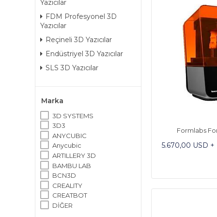
Yazıcılar
FDM Profesyonel 3D
Yazıcılar
Reçineli 3D Yazıcılar
Endüstriyel 3D Yazıcılar
SLS 3D Yazıcılar
Marka
3D SYSTEMS
3D3
Formlabs Fo
ANYCUBIC
5.670,00 USD +
Anycubic
ARTILLERY 3D
BAMBU LAB
BCN3D
CREALITY
CREATBOT
DİĞER
DREMEL DIGILAB