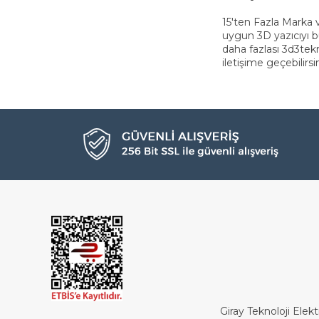
15'ten Fazla Marka v
uygun 3D yazıcıyı bu
daha fazlası 3d3tek
iletişim
e geçebilirsi
Giray Teknoloji Elekt