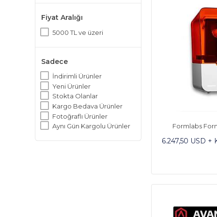
ELEGOO
Fiyat Aralığı
FLASH FORGE
FLSUN
5000 TL ve üzeri
FORMLABS
IT3D
MODIX 3D
Sadece
PHOTOCENTRIC
İndirimli Ürünler
RAISE 3D
Yeni Ürünler
REVOPOINT
Stokta Olanlar
SINTERIT
Kargo Bedava Ürünler
SINTERIT LISA
Fotoğraflı Ürünler
SnapMaker
Formlabs Form
Aynı Gün Kargolu Ürünler
ULTIMAKER
ZORTRAX
6.247,50 USD +