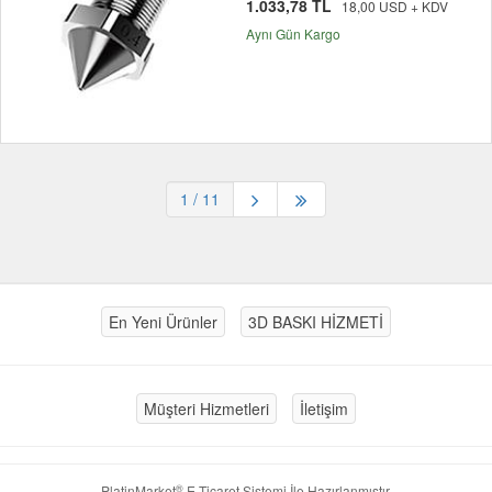
1.033,78 TL
18,00 USD + KDV
Aynı Gün Kargo
1
/ 11
En Yeni Ürünler
3D BASKI HİZMETİ
Müşteri Hizmetleri
İletişim
®
PlatinMarket
E-Ticaret Sistemi
İle Hazırlanmıştır.