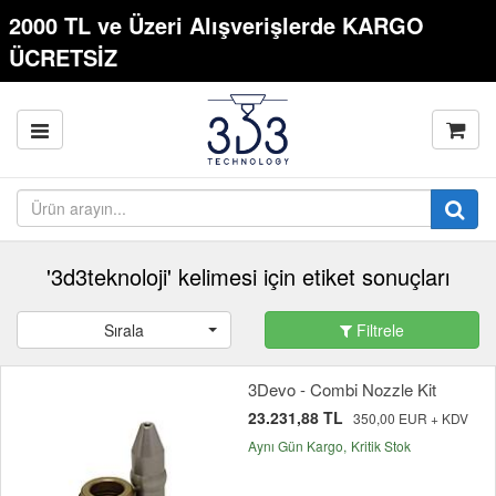
2000 TL ve Üzeri Alışverişlerde KARGO
ÜCRETSİZ
'3d3teknoloji' kelimesi için etiket sonuçları
Sırala
Filtrele
3Devo - Combi Nozzle Kit
23.231,88 TL
350,00 EUR + KDV
Aynı Gün Kargo
Kritik Stok