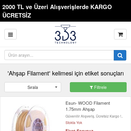
2000 TL ve Üzeri Alışverişlerde KARGO
ÜCRETSİZ
'Ahşap Filament' kelimesi için etiket sonuçları
Sırala
Filtrele
Esun- WOOD Filament
1.75mm Ahşap
Güvenilir Alışveriş, Ücretsiz Kargo !..
Stokta Yok
Fiyat Sorunuz