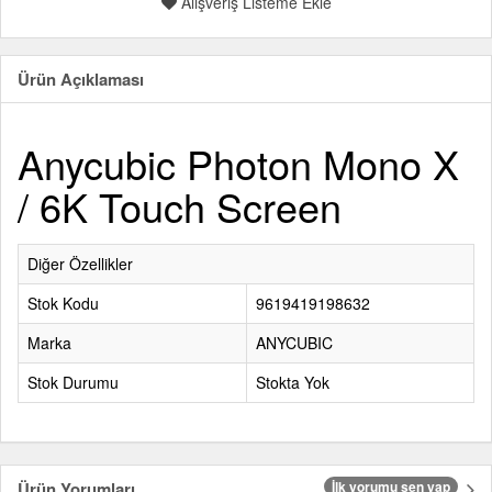
Alışveriş Listeme Ekle
Ürün Açıklaması
Anycubic Photon Mono X
/ 6K Touch Screen
Diğer Özellikler
Stok Kodu
9619419198632
Marka
ANYCUBIC
Stok Durumu
Stokta Yok
Ürün Yorumları
İlk yorumu sen yap