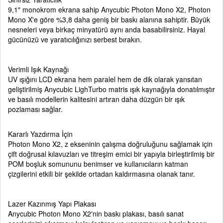
9,1" monokrom ekrana sahip Anycubic Photon Mono X2, Photon
Mono X'e göre %3,8 daha geniş bir baskı alanına sahiptir. Büyük
nesneleri veya birkaç minyatürü aynı anda basabilirsiniz. Hayal
gücünüzü ve yaratıcılığınızı serbest bırakın.
Verimli Işık Kaynağı
UV ışığını LCD ekrana hem paralel hem de dik olarak yansıtan
geliştirilmiş Anycubic LighTurbo matris ışık kaynağıyla donatılmıştır
ve basılı modellerin kalitesini artıran daha düzgün bir ışık
pozlaması sağlar.
Kararlı Yazdırma İçin
Photon Mono X2, z ekseninin çalışma doğruluğunu sağlamak için
çift doğrusal kılavuzları ve titreşim emici bir yapıyla birleştirilmiş bir
POM boşluk somununu benimser ve kullanıcıların katman
çizgilerini etkili bir şekilde ortadan kaldırmasına olanak tanır.
Lazer Kazınmış Yapı Plakası
Anycubic Photon Mono X2'nin baskı plakası, basılı sanat