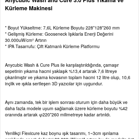
Anycubic Wash and Cure 3.0 Plus Yıkama ve
Kürleme Makinesi
* Boyut Yükseltme: 7,6L Kürleme Boyutu 228*128*260 mm
* Gelişmiş Kürleme: Gooseneck Işıklarla Enerji Değerini
30.000uW/cm² Artırın
* IPA Tasarrufu: Çift Katmanlı Kürleme Platformu
Anycubic Wash & Cure Plus ile karşılaştırıldığında, çamaşır
sepetinin yıkama hacmi yaklaşık %13,4 artarak 7,6 litreye
çıkarılmıştır ve yıkama kovasının toplam hacmi 12 litre olup, 10,6
inçlik ve ışıkla sertleşen 3D yazıcılar için uygundur.
Aynı zamanda, tek bir işlem sonrası oturum için daha büyük ve
daha fazla modele uyum sağlamak üzere kürleme boyutu %42
oranında artarak φ220*260 milimetreye kadar artırıldı.
Yenilikçi Flexicure kaz boynu ışık tasarımı, 1~3cm ışınlama