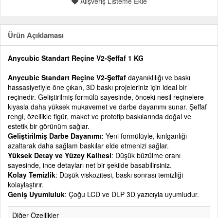
Alışveriş Listeme Ekle
Ürün Açıklaması
Anycubic Standart Reçine V2-Şeffaf 1 KG
Anycubic Standart Reçine V2-Şeffaf
dayanıklılığı ve baskı
hassasiyetiyle öne çıkan, 3D baskı projeleriniz için ideal bir
reçinedir. Geliştirilmiş formülü sayesinde, önceki nesil reçinelere
kıyasla daha yüksek mukavemet ve darbe dayanımı sunar. Şeffaf
rengi, özellikle figür, maket ve prototip baskılarında doğal ve
estetik bir görünüm sağlar.
Geliştirilmiş Darbe Dayanımı:
Yeni formülüyle, kırılganlığı
azaltarak daha sağlam baskılar elde etmenizi sağlar.
Yüksek Detay ve Yüzey Kalitesi
: Düşük büzülme oranı
sayesinde, ince detayları net bir şekilde basabilirsiniz.
Kolay Temizlik
: Düşük viskozitesi, baskı sonrası temizliği
kolaylaştırır.
Geniş Uyumluluk
: Çoğu LCD ve DLP 3D yazıcıyla uyumludur.
Diğer Özellikler