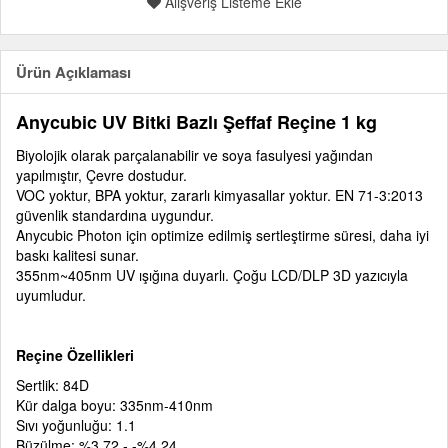
Alışveriş Listeme Ekle
Ürün Açıklaması
Anycubic UV Bitki Bazlı Şeffaf Reçine 1 kg
Biyolojik olarak parçalanabilir ve soya fasulyesi yağından
yapılmıştır, Çevre dostudur.
VOC yoktur, BPA yoktur, zararlı kimyasallar yoktur. EN 71-3:2013
güvenlik standardına uygundur.
Anycubic Photon için optimize edilmiş sertleştirme süresi, daha iyi
baskı kalitesi sunar.
355nm~405nm UV ışığına duyarlı. Çoğu LCD/DLP 3D yazıcıyla
uyumludur.
Reçine Özellikleri
Sertlik: 84D
Kür dalga boyu: 335nm-410nm
Sıvı yoğunluğu: 1.1
Büzülme: %3,72 - -%4,24