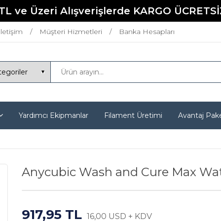
TL ve Üzeri Alışverişlerde KARGO ÜCRETSİ
İletişim
Müşteri Hizmetleri
Banka Hesapları
Yardımcı Ekipmanlar
Filament Üretimi
Avantaj Pake
Anycubic Wash and Cure Max Wat
917,95 TL
16,00 USD + KDV