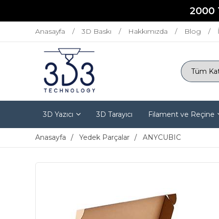
2000 
Anasayfa
3D Baskı
Hakkımızda
Blog
3D Yazıcı
3D Tarayıcı
Filament ve Reçine
Anasayfa
Yedek Parçalar
ANYCUBIC