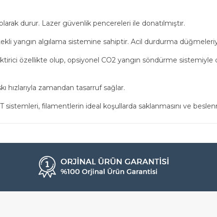
larak durur. Lazer güvenlik pencereleri ile donatılmıştır.
li yangın algılama sistemine sahiptir. Acil durdurma düğmeleriyle ol
tirici özellikte olup, opsiyonel CO2 yangın söndürme sistemiyle d
ı hızlarıyla zamandan tasarruf sağlar.
istemleri, filamentlerin ideal koşullarda saklanmasını ve beslen