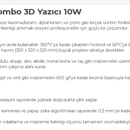
ombo 3D Yazıcı 10W
 kazıma/kesim, dijital kesim ve çizim gibi birçok üretim fonksiy
etkenliği artırmak isteyen profesyoneller için güçlü bir çözümdür.
aynı anda kullanabilir. 350°C’ye kadar çıkabilen hotend ve 65°C’ye 
skı hacmi (350 x 320 x 325 mm) büyük projeleri rahatça destekler.
; ahşap, deri, akrilik, metal levha ve taş gibi malzemeler üzeri
 mm çalışma alanı sunar.
ağıt ve vinil gibi malzemeleri 600 gf’ye kadar kesme basıncıyla has
sasiyeti sayesinde yüksek doğrulukta çıktı sağlar.
kamerası ve yapay zeka algoritmaları sayesinde 0,3 mm’ye kadar
er odaklama ve malzeme kalınlığı ölçümü tamamen otomatikleşti