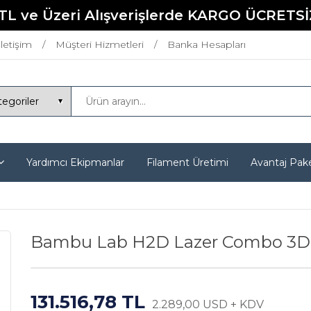
TL ve Üzeri Alışverişlerde KARGO ÜCRETSİ
İletişim
Müşteri Hizmetleri
Banka Hesapları
Yardımcı Ekipmanlar
Filament Üretimi
Avantaj Pake
Bambu Lab H2D Lazer Combo 3D 
131.516,78 TL
2.289,00 USD + KDV