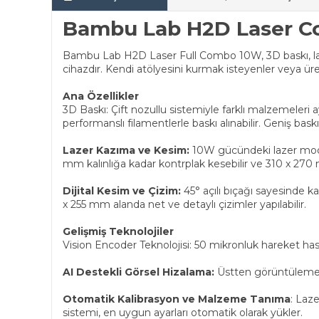
Bambu Lab H2D Laser C
Bambu Lab H2D Laser Full Combo 10W, 3D baskı, lazer
cihazdır. Kendi atölyesini kurmak isteyenler veya ür
Ana Özellikler
3D Baskı: Çift nozullu sistemiyle farklı malzemeleri 
performanslı filamentlerle baskı alınabilir. Geniş ba
Lazer Kazıma ve Kesim:
10W gücündeki lazer modülü
mm kalınlığa kadar kontrplak kesebilir ve 310 x 270
Dijital Kesim ve Çizim:
45° açılı bıçağı sayesinde k
x 255 mm alanda net ve detaylı çizimler yapılabilir.
Gelişmiş Teknolojiler
Vision Encoder Teknolojisi: 50 mikronluk hareket has
AI Destekli Görsel Hizalama:
Üstten görüntüleme 
Otomatik Kalibrasyon ve Malzeme Tanıma
: Laz
sistemi, en uygun ayarları otomatik olarak yükler.