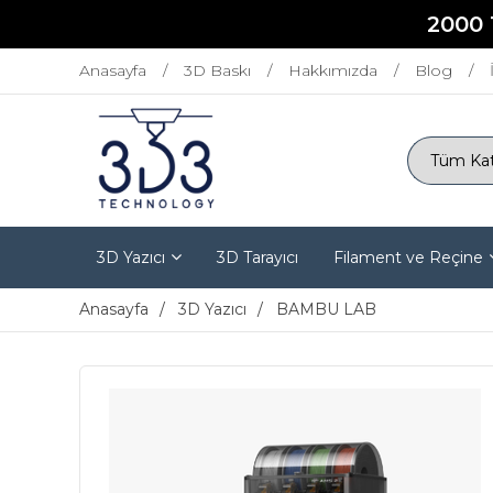
2000 
Anasayfa
3D Baskı
Hakkımızda
Blog
3D Yazıcı
3D Tarayıcı
Filament ve Reçine
Anasayfa
3D Yazıcı
BAMBU LAB