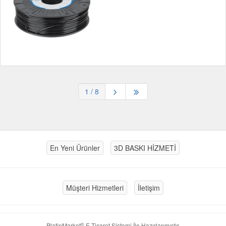
1
/ 8
En Yeni Ürünler
3D BASKI HİZMETİ
Müşteri Hizmetleri
İletişim
®
PlatinMarket
E-Ticaret Sistemi
İle Hazırlanmıştır.