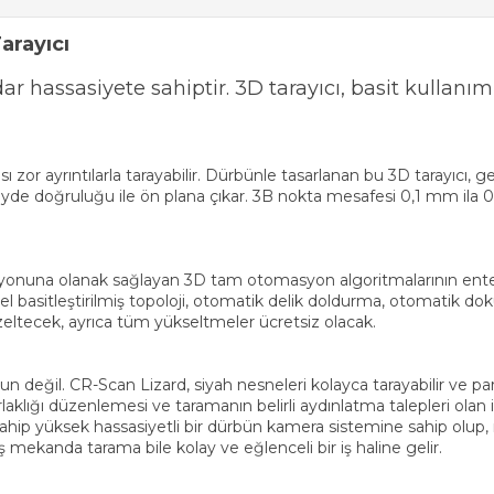
arayıcı
r hassasiyete sahiptir. 3D tarayıcı, basit kullanım
sı zor ayrıntılarla tarayabilir. Dürbünle tasarlanan bu 3D tarayıcı, 
yde doğruluğu ile ön plana çıkar. 3B nokta mesafesi 0,1 mm ila
zasyonuna olanak sağlayan 3D tam otomasyon algoritmalarının en
asitleştirilmiş topoloji, otomatik delik doldurma, otomatik doku
üzeltecek, ayrıca tüm yükseltmeler ücretsiz olacak.
sorun değil. CR-Scan Lizard, siyah nesneleri kolayca tarayabilir v
laklığı düzenlemesi ve taramanın belirli aydınlatma talepleri ol
e sahip yüksek hassasiyetli bir dürbün kamera sistemine sahip olup
 mekanda tarama bile kolay ve eğlenceli bir iş haline gelir.