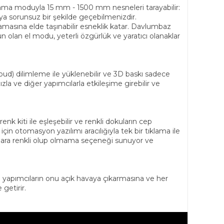
 tarama moduyla 15 mm - 1500 mm nesneleri tarayabilir:
aya sorunsuz bir şekilde geçebilmenizdir.
masına elde taşınabilir esneklik katar. Davlumbaz
lan el modu, yeterli özgürlük ve yaratıcı olanaklar
loud) dilimleme ile yüklenebilir ve 3D baskı sadece
zla ve diğer yapımcılarla etkileşime girebilir ve
nk kiti ile eşleşebilir ve renkli dokuların cep
n otomasyon yazılımı aracılığıyla tek bir tıklama ile
ıcılara renkli olup olmama seçeneği sunuyor ve
u da yapımcıların onu açık havaya çıkarmasına ve her
 getirir.