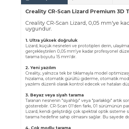
Creality CR-Scan Lizard Premium 3D T
Creality CR-Scan Lizard, 0,05 mm'ye kada
uygundur.
1. Ultra yüksek doğruluk
Lizard, küçük nesneleri ve prototipleri derin, ulaşılma
gerçekleştirilen 0,05 mm'ye kadar profesyonel düze
tarama boyutu 15 mm'dir.
2. Yeni yazılım
Creality, yalnızca tek bir tıklamayla model optimi
hizalama, otomatik gürültü giderme, otomatik model b
yazılımı düzenli olarak kontrol edecek ve hataları d
3. Beyaz veya siyah tarama
Taranan nesnenin "siyahlığı" veya "parlaklığı" artık 
gösterebilir. CR-Scan 01'den farkı, 01 sürümünün par
Lizard, kendi geliştirdiği çok spektral optik sistem
tarama hedefine sahip olmasını sağlar. Bu sayede dış
4. Çok modlu tarama