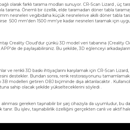
ra bağlı olarak farklı tarama modları sunuyor. CR-Scan Lizard , üç
tabla tarama. Önemli bir özellik, elde taramadan döner tabla taram
 nesneleri vegibidaha küçük nesnelerive akıllı döner tabla tara
kirse 500 mm'den 1500 mm'ye kadar nesneleri taramak için uygun o
antajı Creality Cloud'dur çünkü 3D model veri tabanına (Creality C
 APP'de de paylaşabilirsiniz. Bu şekilde, 3D eğlenceyi arkadaşlarını
 ve renkli 3D baskı ihtiyaçlarını karşılamak için CR-Scan Lizard, re
esini destekler. Bundan sonra, renk restorasyonunu tamamlamak içi
lı 3B modelleri getiren OBJ biçiminde dışa aktarılacaktır . Kullan
tuna sahip olacak şekilde yükselteceklerini söyledi .
atın alınması gereken taşınabilir bir şarj cihazıyla da uyumludur, b
ır. Bu işlev, taşınabilirlik özelliğini gerçekten canlı ve aktif hale