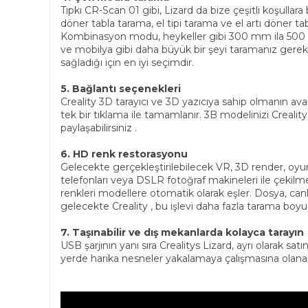
Tıpkı CR-Scan 01 gibi, Lizard da bize çeşitli koşulla
döner tabla tarama, el tipi tarama ve el artı döner 
Kombinasyon modu, heykeller gibi 300 mm ila 500 mm
ve mobilya gibi daha büyük bir şeyi taramanız gere
sağladığı için en iyi seçimdir.
5. Bağlantı seçenekleri
Creality 3D tarayıcı ve 3D yazıcıya sahip olmanın av
tek bir tıklama ile tamamlanır. 3B modelinizi Creality
paylaşabilirsiniz .
6. HD renk restorasyonu
Gelecekte gerçekleştirilebilecek VR, 3D render, oyunlar
telefonları veya DSLR fotoğraf makineleri ile çekilm
renkleri modellere otomatik olarak eşler. Dosya, can
gelecekte Creality , bu işlevi daha fazla tarama boyu
7. Taşınabilir ve dış mekanlarda kolayca tarayın
USB şarjının yanı sıra Crealitys Lizard, ayrı olarak s
yerde harika nesneler yakalamaya çalışmasına olanak tan