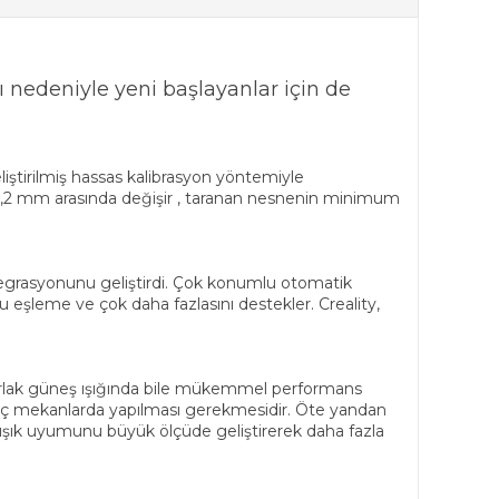
ı nedeniyle yeni başlayanlar için de
geliştirilmiş hassas kalibrasyon yöntemiyle
 0,2 mm arasında değişir , taranan nesnenin minimum
tegrasyonunu geliştirdi. Çok konumlu otomatik
 eşleme ve çok daha fazlasını destekler. Creality,
e parlak güneş ışığında bile mükemmel performans
an iç mekanlarda yapılması gerekmesidir. Öte yandan
, ışık uyumunu büyük ölçüde geliştirerek daha fazla