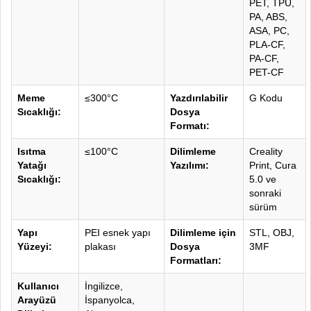
PET, TPU,
PA, ABS,
ASA, PC,
PLA-CF,
PA-CF,
PET-CF
Meme
≤300°C
Yazdırılabilir
G Kodu
Sıcaklığı:
Dosya
Formatı:
Isıtma
≤100°C
Dilimleme
Creality
Yatağı
Yazılımı:
Print, Cura
Sıcaklığı:
5.0 ve
sonraki
sürüm
Yapı
PEI esnek yapı
Dilimleme için
STL, OBJ,
Yüzeyi:
plakası
Dosya
3MF
Formatları:
Kullanıcı
İngilizce,
Arayüzü
İspanyolca,