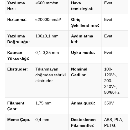
Yazdırma
≤600 mm/sn
Hava
Evet
Hızı:
temizleyici:
Hızlanma:
≤20000mm/s²
Giriş
Evet
Şekillendirme:
Yazdırma
100±0,1 mm
Aydınlatma
Evet
Doğruluğu:
kiti:
Katman
0,1-0,35 mm
Uyku modu:
Evet
Yüksekliği:
Ekstruder:
Tıkanmayan
Nominal
100-
doğrudan tahrikli
Gerilim:
120V~,
ekstruder
200-
240V~,
50/60Hz
Filament
1,75 mm
Anma gücü:
350V
Çapı:
Meme Çapı:
0,4 mm
Desteklenen
ABS, PLA,
Filamentler:
PETG,