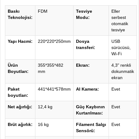
Baskı
FDM
Tesviye
Eller
Teknolojisi:
Modu:
serbest
otomatik
tesviye
Yapı Hacmi:
220*220*250mm
Dosya
USB
transferi:
sürücüsü,
Wi-Fi
Ürün
355*355*482
Ekran:
4,3" renkli
Boyutları:
mm
dokunmatik
ekran
Paket
441*441*578mm
AI Kamera:
Evet
boyutları:
Net ağırlığı:
12,4 kg
Güç Kaybının
Evet
Kurtarılması:
Brüt ağırlık:
16 kg
Filament Salgı
Evet
Sensörü: