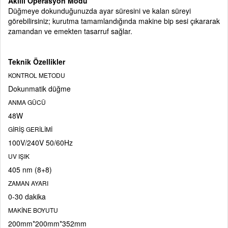
Akıllı Operasyon Modu
Düğmeye dokunduğunuzda ayar süresini ve kalan süreyi
görebilirsiniz; kurutma tamamlandığında makine bip sesi çıkararak
zamandan ve emekten tasarruf sağlar.
Teknik Özellikler
KONTROL METODU
Dokunmatik düğme
ANMA GÜCÜ
48W
GİRİŞ GERİLİMİ
100V/240V 50/60Hz
UV IŞIK
405 nm (8+8)
ZAMAN AYARI
0-30 dakika
MAKİNE BOYUTU
200mm*200mm*352mm