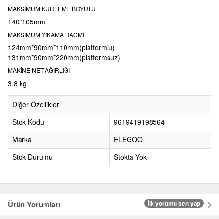
MAKSİMUM KÜRLEME BOYUTU
140*165mm
MAKSİMUM YIKAMA HACMİ
124mm*90mm*110mm(platformlu)
131mm*90mm*220mm(platformsuz)
MAKİNE NET AĞIRLIĞI
3,8 kg
Diğer Özellikler
Stok Kodu
9619419198564
Marka
ELEGOO
Stok Durumu
Stokta Yok
Ürün Yorumları
İlk yorumu sen yap