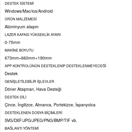
DESTEK SİSTEMİ
Windows/Mac/ios/Android
ÜRÜN MALZEMESİ
Alüminyum alaşım
LAZER KAFASI YÜKSEKLİK AYARI
0-75mm
MAKİNE BOYUTU
673mm×660mm×190mm
APP KONTROLÜNÜN DESTEKLENİP DESTEKLENMEYECEĞİ
Destek
GENİŞLETİLEBİLİR İŞLEVLER
Döner Ataşman, Hava Desteği
DESTEK DİLİ
Çince, İngilizce, Almanca, Portekizce, İspanyolca
DESTEKLENEN DOSYA BİÇİMLERİ
SVG/DXF/JPG/JPEG/PNG/BMP/TIF vb.
BAĞLANTI YÖNTEMİ