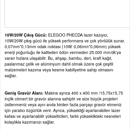
10W/20W Çıkış Gücü:
ELEGOO PHECDA lazer kazıyıcı,
10W/20W çıkış gücü ile yüksek performans ve çok yönlülük sunar.
0,07mm*0,13mm odak noktası (10W: 0,06mm*0,06mm) yüksek
enerji yoğunluğu ile kaliteden ödün vermeden 25.000 mm/dk'ya
varan hızlara ulaşabilir. Bu, ahşap, bambu, deri, kraft kağıt,
paslanmaz çelik ve alüminyum dahil olmak üzere çok çeşitli
malzemeleri kazıma veya kesme kabiliyetine sahip olmasını
sağlar.
Geniş Gravür Alanı:
Makine ayrıca 400 x 400 mm /15,75x15,75
inçlik cömert bir gravür alanına sahiptir ve size büyük projeleri
üstlenmeniz veya aynı anda birden fazla parçayı gravür etmeniz
için yaratıcı özgürlük verir. Ayrıca, yüksekliği ayarlanabilen lazer
kafası ve ayarlanabilir yükselticileri, farklı yükseklikteki nesneleri
kolaylıkla kazımanızı sağlar.