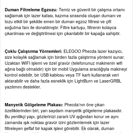
Duman Filtreleme Egzozu:
Temiz ve güvenli bir çalışma ortamı
sağlamak için lazer kafası, kazıma sırasında oluşan dumanı ve
tozu etkili bir şekilde emen bir duman egzoz filtresi ve çift
soğutma fanı ile donatılmıştır. Filtre kartuşu, filtrenin kolayca
çıkarılması ve değiştirilmesi için çıkarılabilir bir kapağa sahiptir.
Çoklu Çalıştırma Yöntemleri:
ELEGOO Phecda lazer kazıyıcı,
size kolaylık sağlamak için birden fazla çalıştırma yöntemi sunar.
Uzaktan WIFI işlemi ve özel gravür (telefonunuz makinenin wifi
ağına bağlı olmalıdır) için bir mobil Uygulama aracılığıyla makineyi
kontrol edebilir, bir USB kablosu veya TF kartı kullanarak veri
aktarabilir ve daha fazla esneklik için LightBurn ve LaserGRBL
yazılımını destekler.
Manyetik Gölgeleme Plakası:
Phecda'nın öne çıkan
özelliklerinden biri, yarı saydam manyetik gölgeleme plakasıdır.
Bu yenilikçi yapı, gözlerinizi zararlı UV ışığından korur ve aynı
zamanda ışık noktası gravür izini gözlemlemek için lazer
filtreleyen şeffaf bir kapak işlevi görebilir. Ek olarak, duman