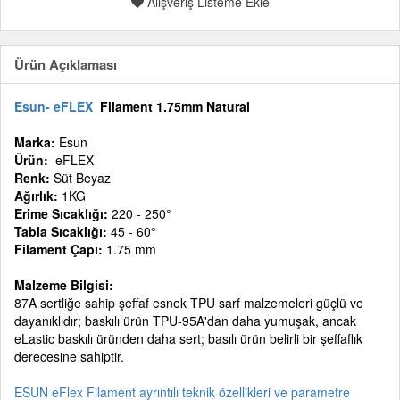
Alışveriş Listeme Ekle
Ürün Açıklaması
Esun-
eFLEX
Filament 1.75mm Natural
Marka:
Esun
Ürün:
eFLEX
Renk:
Süt Beyaz
Ağırlık:
1KG
Erime Sıcaklığı:
220 - 250°
Tabla Sıcaklığı:
45 - 60°
Filament Çapı:
1.75 mm
Malzeme Bilgisi:
87A sertliğe sahip şeffaf esnek TPU sarf malzemeleri güçlü ve
dayanıklıdır; baskılı ürün TPU-95A'dan daha yumuşak, ancak
eLastic baskılı üründen daha sert; basılı ürün belirli bir şeffaflık
derecesine sahiptir.
ESUN eFlex Filament ayrıntılı teknik özellikleri ve parametre