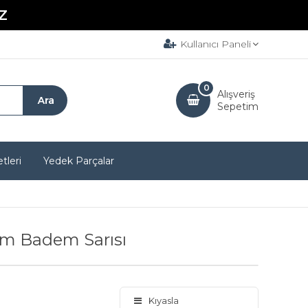
Z
Kullanıcı Paneli
0
Alışveriş
Sepetim
tleri
Yedek Parçalar
mm Badem Sarısı
Kıyasla