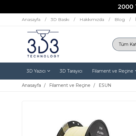
2000 
Anasayfa
3D Baskı
Hakkımızda
Blog
3D Yazıcı
3D Tarayıcı
Filament ve Reçine
Anasayfa
Filament ve Reçine
ESUN