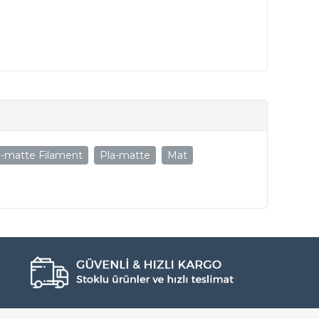
a-matte Filament
Pla-matte
Mat