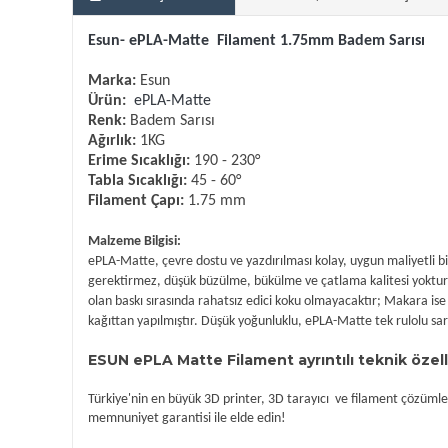
Esun- ePLA-Matte Filament 1.75mm Badem Sarısı
Marka:
Esun
Ürün:
ePLA-Matte
Renk:
Badem Sarısı
Ağırlık:
1KG
Erime Sıcaklığı:
190 - 230°
Tabla Sıcaklığı:
45 - 60°
Filament Çapı:
1.75 mm
Malzeme Bilgisi:
ePLA-Matte, çevre dostu ve yazdırılması kolay, uygun maliyetli bi
gerektirmez, düşük büzülme, bükülme ve çatlama kalitesi yoktur v
olan baskı sırasında rahatsız edici koku olmayacaktır; Makara ise 
kağıttan yapılmıştır. Düşük yoğunluklu, ePLA-Matte tek rulolu s
ESUN ePLA Matte Filament ayrıntılı teknik özelli
Türkiye'nin en büyük 3D printer, 3D tarayıcı ve filament çözümler
memnuniyet garantisi ile elde edin!