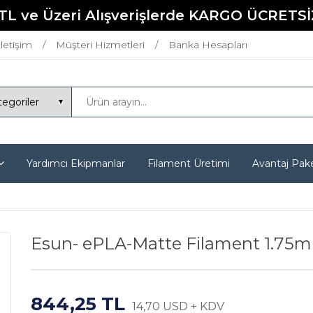
TL ve Üzeri Alışverişlerde KARGO ÜCRETSİ
İletişim
Müşteri Hizmetleri
Banka Hesapları
Yardımcı Ekipmanlar
Filament Üretimi
Avantaj Pake
Esun- ePLA-Matte Filament 1.75
844,25 TL
14,70 USD + KDV