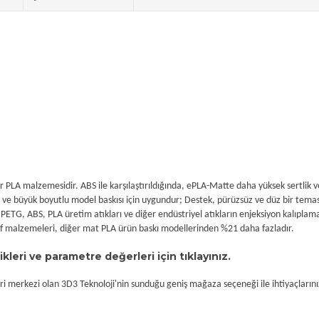
r PLA malzemesidir. ABS ile karşılaştırıldığında, ePLA-Matte daha yüksek sertlik 
e büyük boyutlu model baskısı için uygundur; Destek, pürüzsüz ve düz bir temas 
PETG, ABS, PLA üretim atıkları ve diğer endüstriyel atıkların enjeksiyon kalıplaması
arf malzemeleri, diğer mat PLA ürün baskı modellerinden %21 daha fazladır.
kleri ve parametre değerleri için tıklayınız.
i merkezi olan 3D3 Teknoloji'nin sunduğu geniş mağaza seçeneği ile ihtiyaçlarınız