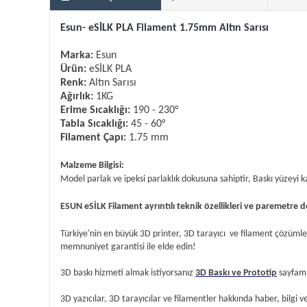
Esun-
eSİLK PLA
Filament 1.75mm Altın Sarısı
Marka:
Esun
Ürün:
eSİLK PLA
Renk:
Altın Sarısı
Ağırlık:
1KG
Erime Sıcaklığı:
190 - 230°
Tabla Sıcaklığı:
45 - 60°
Filament Çapı:
1.75 mm
Malzeme Bilgisi:
Model parlak ve ipeksi parlaklık dokusuna sahiptir, Baskı yüzeyi
ESUN eSİLK Filament ayrıntılı teknik özellikleri ve paremetre değ
Türkiye'nin en büyük 3D printer, 3D tarayıcı ve filament çözümler
memnuniyet garantisi ile elde edin!
3D baskı hizmeti almak istiyorsanız
3D Baskı ve Prototip
sayfamız
3D yazıcılar, 3D tarayıcılar ve filamentler hakkında haber, bilgi v