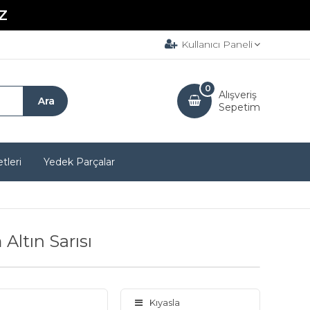
Z
Kullanıcı Paneli
0
Alışveriş
Sepetim
tleri
Yedek Parçalar
ltın Sarısı
Kıyasla