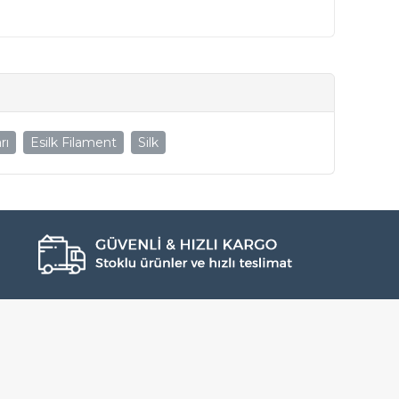
rı
Esilk Filament
Silk