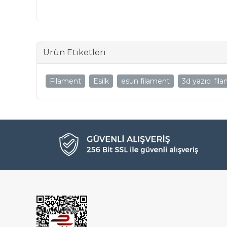
Ürün Etiketleri
Filament
Esilk
esun filament
3d yazıcı fil