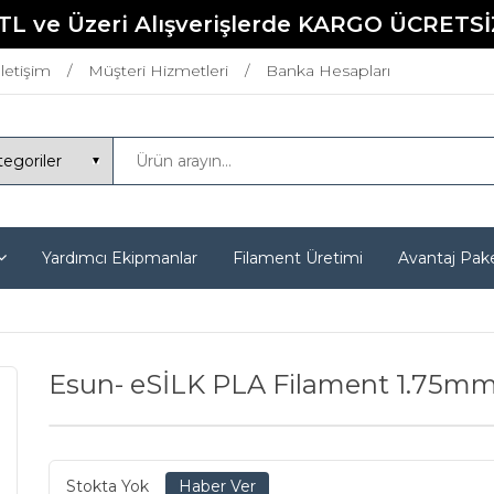
TL ve Üzeri Alışverişlerde KARGO ÜCRETSİ
İletişim
Müşteri Hizmetleri
Banka Hesapları
Yardımcı Ekipmanlar
Filament Üretimi
Avantaj Pake
Esun- eSİLK PLA Filament 1.75mm A
Stokta Yok