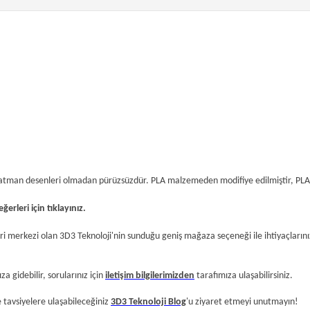
 katman desenleri olmadan pürüzsüzdür. PLA malzemeden modifiye edilmiştir, PLA 
erleri için tıklayınız.
i merkezi olan 3D3 Teknoloji'nin sunduğu geniş mağaza seçeneği ile ihtiyaçlarınız
a gidebilir, sorularınız için
iletişim bilgilerimizden
tarafımıza ulaşabilirsiniz.
e tavsiyelere ulaşabileceğiniz
3D3 Teknoloji Blog
'u ziyaret etmeyi unutmayın!