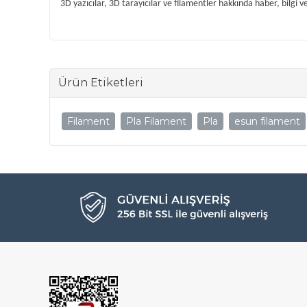
3D yazıcılar, 3D tarayıcılar ve filamentler hakkında haber, bilgi v
Ürün Etiketleri
Filament
Pla Filament
Pla
esun filament