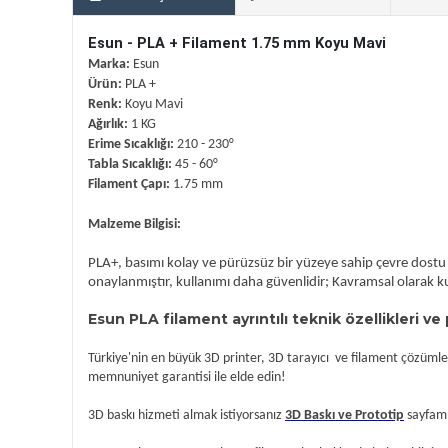
Esun - PLA + Filament 1.75 mm Koyu Mavi
Marka:
Esun
Ürün:
PLA +
Renk:
Koyu Mavi
Ağırlık:
1 KG
Erime Sıcaklığı:
210 - 230°
Tabla Sıcaklığı:
45 - 60°
Filament Çapı:
1.75 mm
Malzeme Bilgisi:
PLA+, basımı kolay ve pürüzsüz bir yüzeye sahip çevre dostu 
onaylanmıştır, kullanımı daha güvenlidir; Kavramsal olarak kul
Esun PLA filament ayrıntılı teknik özellikleri ve 
Türkiye'nin en büyük 3D printer, 3D tarayıcı ve filament çözümler
memnuniyet garantisi ile elde edin!
3D baskı hizmeti almak istiyorsanız
3D Baskı ve Prototip
sayfamız