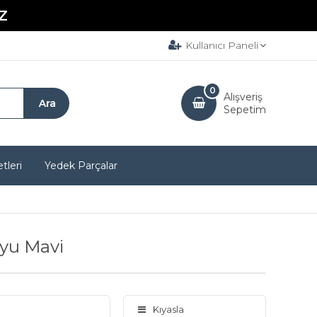
Z
Kullanıcı Paneli
0
Alışveriş
Sepetim
tleri
Yedek Parçalar
oyu Mavi
Kıyasla