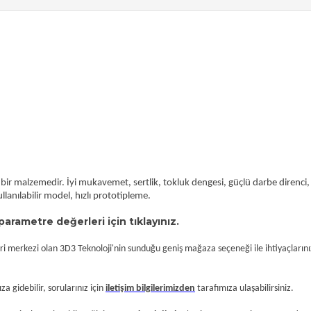
bir malzemedir. İyi mukavemet, sertlik, tokluk dengesi, güçlü darbe direnci,
lanılabilir model, hızlı prototipleme.
parametre değerleri için tıklayınız.
i merkezi olan 3D3 Teknoloji'nin sunduğu geniş mağaza seçeneği ile ihtiyaçlarınız
a gidebilir, sorularınız için
iletişim bilgilerimizden
tarafımıza ulaşabilirsiniz.