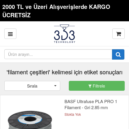
2000 TL ve Üzeri Alışverişlerde KARGO
ÜCRETSİZ
'filament çeşitleri' kelimesi için etiket sonuçları
Sırala
Filtrele
BASF Ultrafuse PLA PRO 1
Filament - Gri 2.85 mm
Stokta Yok