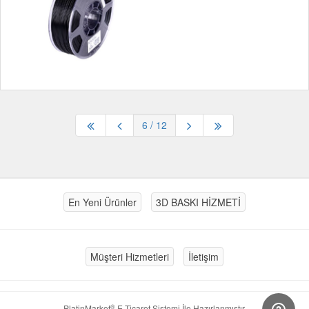
6
/ 12
En Yeni Ürünler
3D BASKI HİZMETİ
Müşteri Hizmetleri
İletişim
®
PlatinMarket
E-Ticaret Sistemi
İle Hazırlanmıştır.