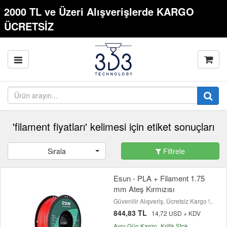
2000 TL ve Üzeri Alışverişlerde KARGO
ÜCRETSİZ
'filament fiyatları' kelimesi için etiket sonuçları
Sırala
Filtrele
Esun - PLA + Filament 1.75
mm Ateş Kırmızısı
Güvenilir Alışveriş, Ücretsiz Kargo !..
844,83 TL
14,72 USD + KDV
Aynı Gün Kargo
Kritik Stok