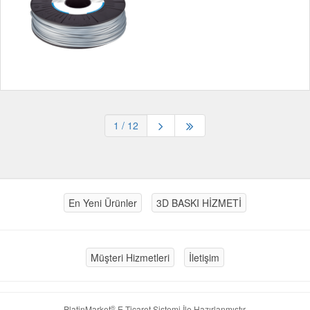
1
/ 12
En Yeni Ürünler
3D BASKI HİZMETİ
Müşteri Hizmetleri
İletişim
®
PlatinMarket
E-Ticaret Sistemi
İle Hazırlanmıştır.