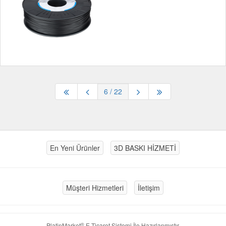
6
/ 22
En Yeni Ürünler
3D BASKI HİZMETİ
Müşteri Hizmetleri
İletişim
®
PlatinMarket
E-Ticaret Sistemi
İle Hazırlanmıştır.