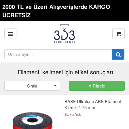
2000 TL ve Üzeri Alışverişlerde KARGO
ÜCRETSİZ
'Filament' kelimesi için etiket sonuçları
Sırala
Filtrele
BASF Ultrafuse ABS Filament -
Kırmızı 1.75 mm
Stokta Yok