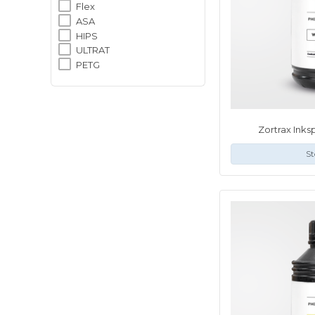
Flex
ASA
HIPS
ULTRAT
PETG
Zortrax Inks
St