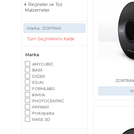
Reçineler ve Toz
Malzemeler
Marka : ZORTRAX
Tüm Seçimlerimi Kaldır
Marka
ANYCUBIC
BASF
DİĞER
ZORTRAX
ESUN
FORMLABS
St
KİMYA
PHOTOCENTRIC
PPPRINT
Protopasta
RAISE 3D
SENERTEK
SINTERIT LISA