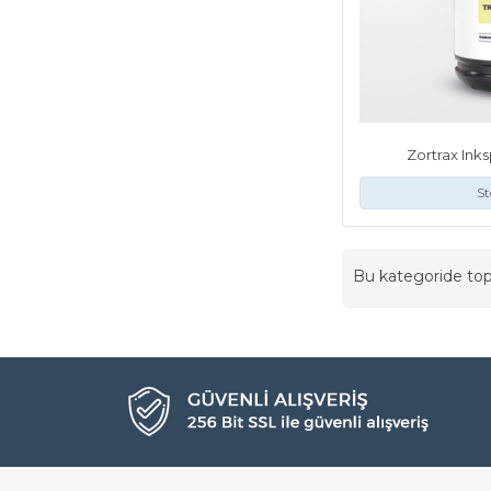
Zortrax Inks
St
Bu kategoride t