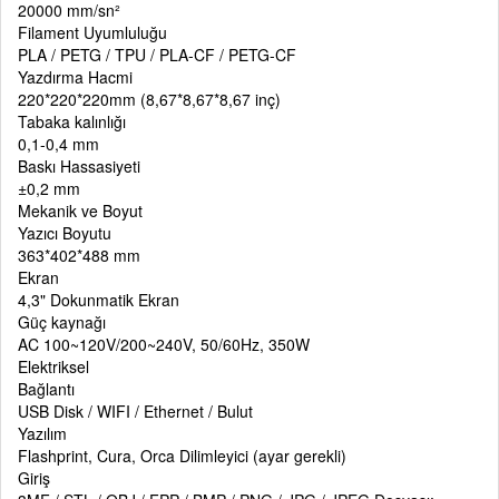
20000 mm/sn²
Filament Uyumluluğu
PLA / PETG / TPU / PLA-CF / PETG-CF
Yazdırma Hacmi
220*220*220mm (8,67*8,67*8,67 inç)
Tabaka kalınlığı
0,1-0,4 mm
Baskı Hassasiyeti
±0,2 mm
Mekanik ve Boyut
Yazıcı Boyutu
363*402*488 mm
Ekran
4,3" Dokunmatik Ekran
Güç kaynağı
AC 100~120V/200~240V, 50/60Hz, 350W
Elektriksel
Bağlantı
USB Disk / WIFI / Ethernet / Bulut
Yazılım
Flashprint, Cura, Orca Dilimleyici (ayar gerekli)
Giriş