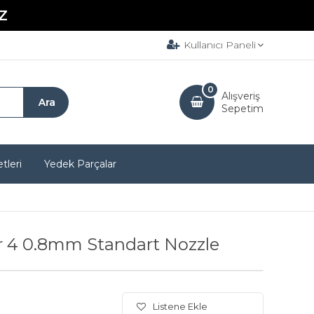
Z
Kullanıcı Paneli
0
Alışveriş
Sepetim
tleri
Yedek Parçalar
or 4 0.8mm Standart Nozzle
Listene Ekle