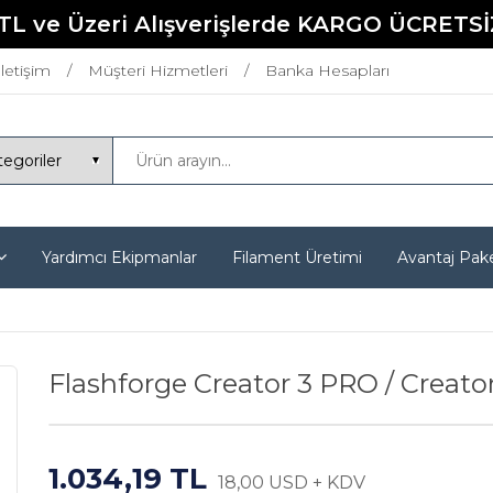
TL ve Üzeri Alışverişlerde KARGO ÜCRETSİ
İletişim
Müşteri Hizmetleri
Banka Hesapları
Yardımcı Ekipmanlar
Filament Üretimi
Avantaj Pake
Flashforge Creator 3 PRO / Creat
1.034,19 TL
18,00 USD + KDV