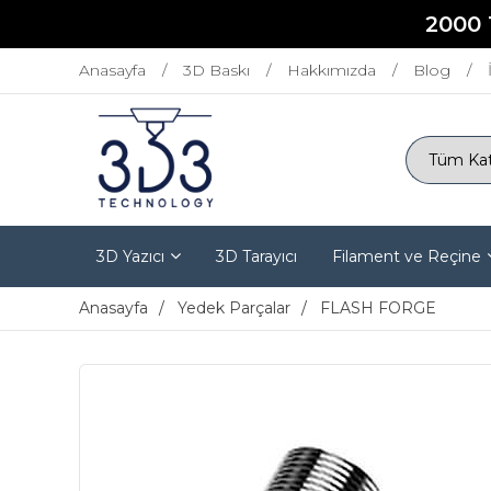
2000 
Anasayfa
3D Baskı
Hakkımızda
Blog
3D Yazıcı
3D Tarayıcı
Filament ve Reçine
Anasayfa
Yedek Parçalar
FLASH FORGE