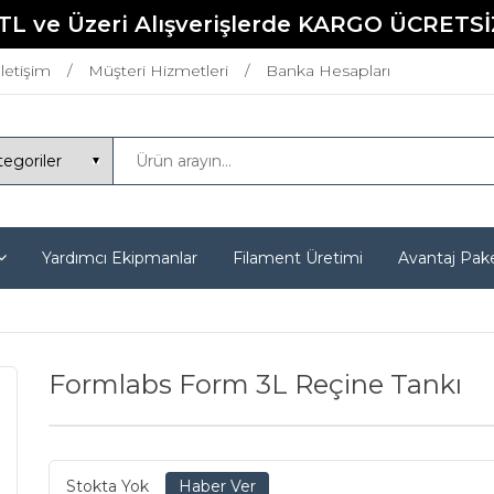
TL ve Üzeri Alışverişlerde KARGO ÜCRETSİ
İletişim
Müşteri Hizmetleri
Banka Hesapları
Yardımcı Ekipmanlar
Filament Üretimi
Avantaj Pake
Formlabs Form 3L Reçine Tankı
Stokta Yok