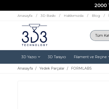
2000 
Anasayfa
3D Baskı
Hakkımızda
Blog
3D Yazıcı
3D Tarayıcı
Filament ve Reçine
Anasayfa
Yedek Parçalar
FORMLABS