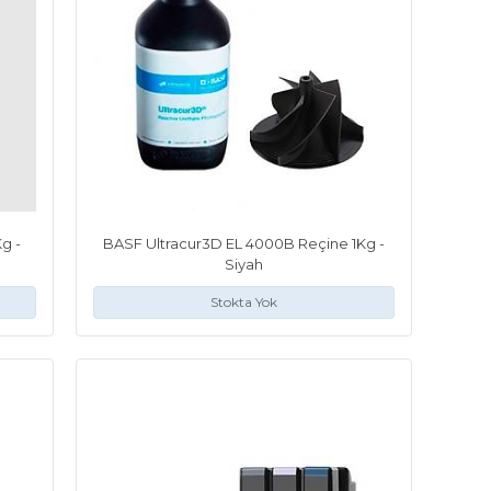
g -
BASF Ultracur3D EL 4000B Reçine 1Kg -
Siyah
Stokta Yok