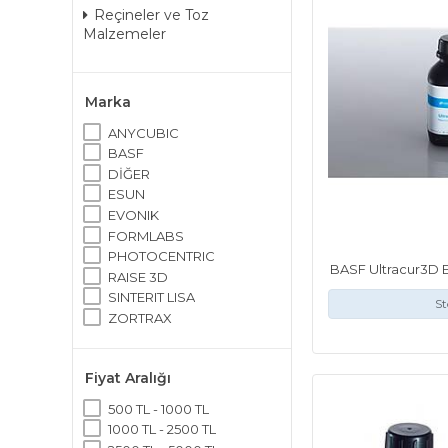
Reçineler ve Toz
Malzemeler
Marka
ANYCUBIC
BASF
DİĞER
ESUN
EVONIK
FORMLABS
PHOTOCENTRIC
BASF Ultracur3D E
RAISE 3D
SINTERIT LISA
St
ZORTRAX
Fiyat Aralığı
500 TL - 1000 TL
1000 TL - 2500 TL