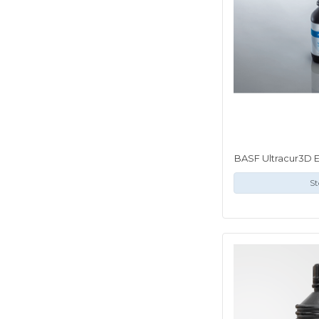
BASF Ultracur3D EL
St