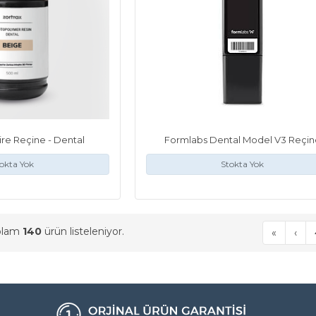
ire Reçine - Dental
Formlabs Dental Model V3 Reçin
okta Yok
Stokta Yok
oplam
140
ürün listeleniyor.
«
‹