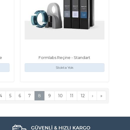
e
Formlabs Reçine - Standart
Stokta Yok
4
5
6
7
8
9
10
11
12
›
»