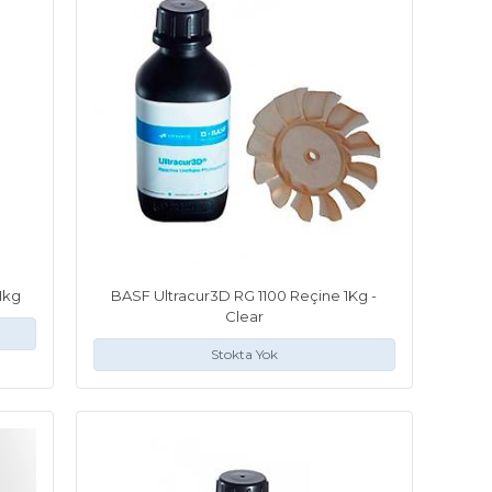
1kg
BASF Ultracur3D RG 1100 Reçine 1Kg -
Clear
Stokta Yok