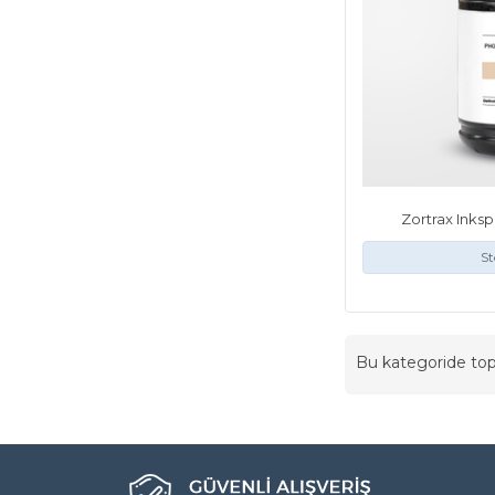
Zortrax Inksp
St
Bu kategoride t