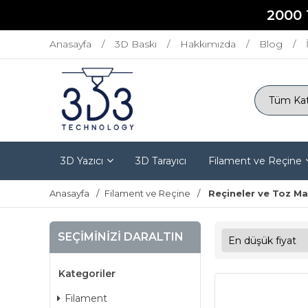
2000 
Anasayfa
3D Baskı
Hakkımızda
Blog
3D Yazıcı
3D Tarayıcı
Filament ve Reçine
Anasayfa
Filament ve Reçine
Reçineler ve Toz M
SEÇIMINIZI DARALTIN
Kategoriler
Filament