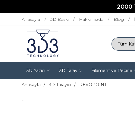
2000 
Anasayfa
3D Baskı
Hakkımızda
Blog
3D Yazıcı
3D Tarayıcı
Filament ve Reçine
Anasayfa
3D Tarayıcı
REVOPOINT