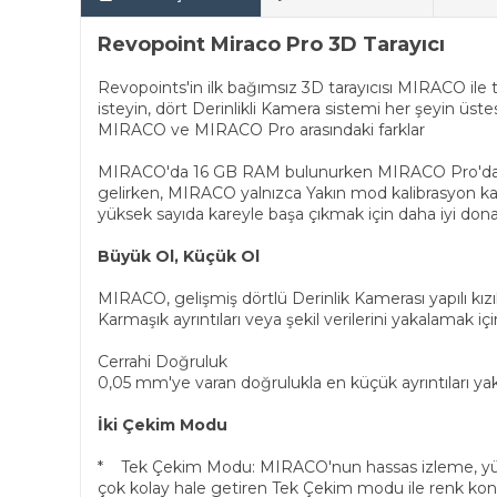
Revopoint Miraco Pro 3D Tarayıcı
Revopoints'in ilk bağımsız 3D tarayıcısı MIRACO ile 
isteyin, dört Derinlikli Kamera sistemi her şeyin üstes
MIRACO ve MIRACO Pro arasındaki farklar
MIRACO'da 16 GB RAM bulunurken MIRACO Pro'da 32 
gelirken, MIRACO yalnızca Yakın mod kalibrasyon kartı
yüksek sayıda kareyle başa çıkmak için daha iyi do
Büyük Ol, Küçük Ol
MIRACO, gelişmiş dörtlü Derinlik Kamerası yapılı kızı
Karmaşık ayrıntıları veya şekil verilerini yakalamak içi
Cerrahi Doğruluk
0,05 mm'ye varan doğrulukla en küçük ayrıntıları ya
İki Çekim Modu
* Tek Çekim Modu: MIRACO'nun hassas izleme, yükse
çok kolay hale getiren Tek Çekim modu ile renk kon