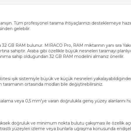
tanışın. Tüm profesyonel tarama ihtiyaçlarınızı desteklemeye hazı
inden gelebilir.
GB RAM bulunur. MIRACO Pro, RAM miktarının yanı sıra Yakın m
na sahiptir. Araba gibi özellikle büyük nesneleri taramayı planlıy
nanıma sahip olduğundan 32 GB RAM modelini almanız önerilir.
lötesi ışık sistemiyle büyük ve küçük nesneleri yakalayabildiğinde
n taramanın ortasında modları bile değiştirebilirsiniz.
kalama veya 0,5 mm'ye varan doğrulukla geniş yüzey alanlarını hı
k doğruluk ve minimum nokta bulutu çakışması ile özellik açısı
trastlı yüzeyleri izleme veya bunlarla uğraşma konusunda endişe