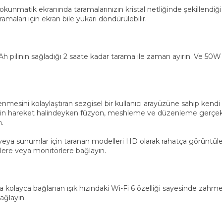
atik ekranında taramalarınızın kristal netliğinde şekillendiğini
maları için ekran bile yukarı döndürülebilir.
pilinin sağladığı 2 saate kadar tarama ile zaman ayırın. Ve 50W 
sini kolaylaştıran sezgisel bir kullanıcı arayüzüne sahip kendi öze
için hareket halindeyken füzyon, meshleme ve düzenleme gerçek
n.
ol veya sunumlar için taranan modelleri HD olarak rahatça görün
'lere veya monitörlere bağlayın.
a kolayca bağlanan ışık hızındaki Wi-Fi 6 özelliği sayesinde zah
ağlayın.