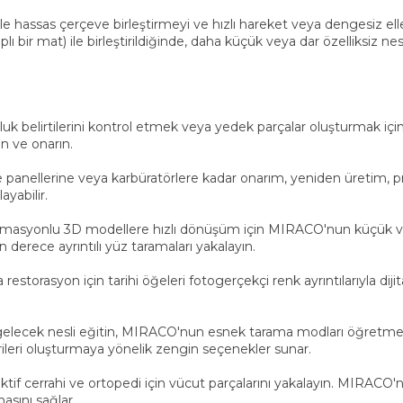
ile hassas çerçeve birleştirmeyi ve hızlı hareket veya dengesiz 
lı bir mat) ile birleştirildiğinde, daha küçük veya dar özelliksiz nes
uk belirtilerini kontrol etmek veya yedek parçalar oluşturmak içi
n ve onarın.
ellerine veya karbüratörlere kadar onarım, yeniden üretim, prot
yabilir.
syonlu 3D modellere hızlı dönüşüm için MIRACO'nun küçük vey
derece ayrıntılı yüz taramaları yakalayın.
asyon için tarihi öğeleri fotogerçekçi renk ayrıntılarıyla dijit
r gelecek nesli eğitin, MIRACO'nun esnek tarama modları öğretmenl
ileri oluşturmaya yönelik zengin seçenekler sunar.
ktif cerrahi ve ortopedi için vücut parçalarını yakalayın. MIRAC
asını sağlar.