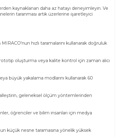
ellerden kaynaklanan daha az hatayı deneyimleyin. Ve
nelerin taranması artık üzerlerine işaretleyici
n MIRACO'nun hızlı taramalarını kullanarak doğruluk
otip oluşturma veya kalite kontrol için zaman alıcı
a büyük yakalama modlarını kullanarak 60
alleştirin, geleneksel ölçüm yöntemlerinden
er, öğrenciler ve bilim insanları için medya
O'nun küçük nesne taramasına yönelik yüksek