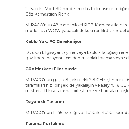
* Sürekli Mod: 3D modellerin hızlı olmasını istediği
Göz Kamaştıran Renk
MIRACO'nun 48 megapiksel RGB Kamerası ile hareket 
modda sizi WOW yapacak dokulu renkli 3D modeller
Kablo Yok, PC Gerekmiyor
Dizüstü bilgisayar taşıma veya kablolarla uğraşma e
göz koordinasyonu için döner tablalı tarama veya sabi
Güç Merkezi Ellerinizde
MIRACO'nun güçlü 8 çekirdekli 2,8 GHz işlemcisi, 1
taramaları hızlı bir şekilde yakalayın ve işleyin. 16 G
miktarı arttıkça tarama, birleştirme ve haritalama işle
Dayanıklı Tasarım
MIRACO'nun IP45 özelliği ve -10°C ile 40°C arasında 
Tarama Portalınız