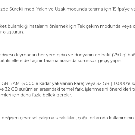
nizde Sürekli mod, Yakın ve Uzak modunda tarama için 15 fps'ye va
bulanıklığı hatalarını önlemek için Tek çekim modunda veya daha
 oluşturun.
ndişesi duymadan her yere gidin ve dünyanın en hafif (750 g) bağı
t iki elle elde taşınır tarama arasında sorunsuz geçiş yapın.
6 GB RAM (5.000'e kadar yakalanan kare) veya 32 GB (10.000'e kad
B ve 32 GB sürümleri arasındaki temel fark, işlenmesini önerdikleri t
mleri için daha fazla bellek gerekir.
değişen çevresel çalışma sıcaklıkları, çoğu ortamda kullanımının