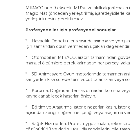
MIRACO'nun 9 eksenli IMU'su ve akıllı algoritmaları 
Magic Mat (önceden yerleştirilmiş işaretleyicilerle kap
yerleştirilmesini gerektirmez.
Profesyoneller için profesyonel sonuçlar
* Havacılık: Denetimler sırasında aşınma ve yorgunl
için zamandan ödün vermeden uçakları değerlendiri
* Otomobiller: MIRACO, aracın tamamından gövde pan
manuel ölçümlere gerek kalmadan her parçayı yakala
* 3D Animasyon: Oyun motorlarında tamamen anima
saniyeden kısa sürede tam vücut taramaları veya son 
* Koruma: Doğrudan temas olmadan koruma veya restor
kaynaklanabilecek hasarları önleyin.
* Eğitim ve Araştırma: İster dinozorları kazın, iste
açısından zengin öğrenme içeriği veya araştırma ver
* Sağlık Hizmetleri: Protez uygulamaları, rekonstrü
çözünürlüğü ve doğruluğu, diş modellerini bile taram