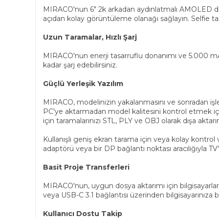
MIRACO'nun 6" 2k arkadan aydınlatmalı AMOLED dokunm
açıdan kolay görüntüleme olanağı sağlayın. Selfie tara
Uzun Taramalar, Hızlı Şarj
MIRACO'nun enerji tasarruflu donanımı ve 5.000 mAh 
kadar şarj edebilirsiniz.
Güçlü Yerleşik Yazılım
MIRACO, modelinizin yakalanmasını ve sonradan işlenme
PC'ye aktarmadan model kalitesini kontrol etmek 
için taramalarınızı STL, PLY ve OBJ olarak dışa aktarı
Kullanışlı geniş ekran tarama için veya kolay kontr
adaptörü veya bir DP bağlantı noktası aracılığıyla TV
Basit Proje Transferleri
MIRACO'nun, uygun dosya aktarımı için bilgisayarlar
veya USB-C 3.1 bağlantısı üzerinden bilgisayarınıza b
Kullanıcı Dostu Takip