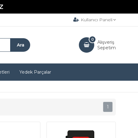
Z
Kullanıcı Paneli
0
Alışveriş
Sepetim
tleri
Yedek Parçalar
1