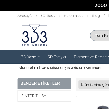
2000 
Anasayfa
3D Baskı
Hakkımızda
Blog
3D Yazıcı
3D Tarayıcı
Filament ve Reçine
'SİNTERİT LİSA' kelimesi için etiket sonuçları
BENZER ETIKETLER
SİNTERİT LİSA