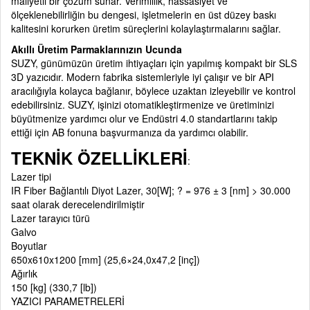
maliyetli bir çözüm sunar. Verimlilik, hassasiyet ve
ölçeklenebilirliğin bu dengesi, işletmelerin en üst düzey baskı
kalitesini korurken üretim süreçlerini kolaylaştırmalarını sağlar.
Akıllı Üretim Parmaklarınızın Ucunda
SUZY, günümüzün üretim ihtiyaçları için yapılmış kompakt bir SLS
3D yazıcıdır. Modern fabrika sistemleriyle iyi çalışır ve bir API
aracılığıyla kolayca bağlanır, böylece uzaktan izleyebilir ve kontrol
edebilirsiniz. SUZY, işinizi otomatikleştirmenize ve üretiminizi
büyütmenize yardımcı olur ve Endüstri 4.0 standartlarını takip
ettiği için AB fonuna başvurmanıza da yardımcı olabilir.
TEKNİK ÖZELLİKLERİ
:
Lazer tipi
IR Fiber Bağlantılı Diyot Lazer, 30[W]; ? = 976 ± 3 [nm] > 30.000
saat olarak derecelendirilmiştir
Lazer tarayıcı türü
Galvo
Boyutlar
650x610x1200 [mm] (25,6×24,0x47,2 [inç])
Ağırlık
150 [kg] (330,7 [lb])
YAZICI PARAMETRELERİ