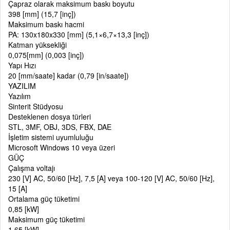
Çapraz olarak maksimum baskı boyutu
398 [mm] (15,7 [inç])
Maksimum baskı hacmi
PA: 130x180x330 [mm] (5,1×6,7×13,3 [inç])
Katman yüksekliği
0,075[mm] (0,003 [inç])
Yapı Hızı
20 [mm/saate] kadar (0,79 [in/saate])
YAZILIM
Yazılım
Sinterit Stüdyosu
Desteklenen dosya türleri
STL, 3MF, OBJ, 3DS, FBX, DAE
İşletim sistemi uyumluluğu
Microsoft Windows 10 veya üzeri
GÜÇ
Çalışma voltajı
230 [V] AC, 50/60 [Hz], 7,5 [A] veya 100-120 [V] AC, 50/60 [Hz],
15 [A]
Ortalama güç tüketimi
0,85 [kW]
Maksimum güç tüketimi
1,65 [kW]