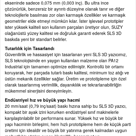
ekseninde sadece 0,075 mm (0,003 inç). Bu ultra ince
çözünürlük, benzersiz bir ayrıntı düzeyine olanak tanır ve diğer
teknolojilerle basılması zor olan karmaşık özellikler ve karmaşık
geometriler elde etmeyi mümkün kılar. İster işlevsel prototipler
ister yüksek kaliteli son kullanım parçaları üretiyor olun, SUZY
olağanüstü yüzey kalitesi ve doğruluk garanti ederek SLS 3D
baskıda yeni bir standart belirler.
Tutarlılık için Tasarlandı
Güvenilirlik ve hassasiyet için tasarlanan yeni SLS 3D yazıcımız,
SLS teknolojisinde en yaygın kullanılan malzeme olan PA12
Industrial için tamamen optimize edilmiştir. Kontrollü bir ortamı
koruyarak, her parçada tutarlı baskı kalitesi, minimum toz atığı ve
üstün mekanik özellikler sağlar. Üretim ve prototipleme için özel
olarak tasarlanmış verimlilik, dayanıklılık ve tekrarlanabilirliğin
mükemmel sinerjisini deneyimleyin.
Endüstriyel hız ve büyük yapı hacmi
20 mm/saat (0,79 inç/saat) baskı hızına sahip bu SLS 3D yazıcı,
kompakt bir ayak izini korurken endüstriyel sınıf makinelerle
karşılaştırılabilir bir performans sunar. Yüksek hız ve büyük bir
yapı hacminin birleşimi, hem hızlı prototipleme hem de küçük parti
üretimi için idealdir ve büyük bir yatırıma gerek kalmadan uygun