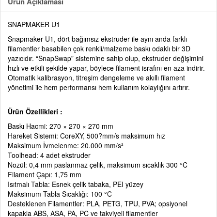
Ürün Açıklaması
SNAPMAKER U1
Snapmaker U1, dört bağımsız ekstruder ile aynı anda farklı
filamentler basabilen çok renkli/malzeme baskı odaklı bir 3D
yazıcıdır. “SnapSwap” sistemine sahip olup, ekstruder değişimini
hızlı ve etkili şekilde yapar, böylece filament israfını en aza indirir.
Otomatik kalibrasyon, titreşim dengeleme ve akıllı filament
yönetimi ile hem performansı hem kullanım kolaylığını artırır.
Ürün Özellikleri :
Baskı Hacmi: 270 × 270 × 270 mm
Hareket Sistemi: CoreXY, 500?mm/s maksimum hız
Maksimum İvmelenme: 20.000 mm/s²
Toolhead: 4 adet ekstruder
Nozül: 0,4 mm paslanmaz çelik, maksimum sıcaklık 300 °C
Filament Çapı: 1,75 mm
Isıtmalı Tabla: Esnek çelik tabaka, PEI yüzey
Maksimum Tabla Sıcaklığı: 100 °C
Desteklenen Filamentler: PLA, PETG, TPU, PVA; opsiyonel
kapakla ABS, ASA, PA, PC ve takviyeli filamentler