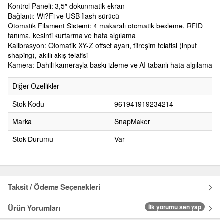
Kontrol Paneli: 3,5″ dokunmatik ekran
Bağlantı: Wi?Fi ve USB flash sürücü
Otomatik Filament Sistemi: 4 makaralı otomatik besleme, RFID
tanıma, kesinti kurtarma ve hata algılama
Kalibrasyon: Otomatik XY-Z offset ayarı, titreşim telafisi (input
shaping), akıllı akış telafisi
Kamera: Dahili kamerayla baskı izleme ve AI tabanlı hata algılama
Diğer Özellikler
Stok Kodu
961941919234214
Marka
SnapMaker
Stok Durumu
Var
Taksit / Ödeme Seçenekleri
Ürün Yorumları
İlk yorumu sen yap